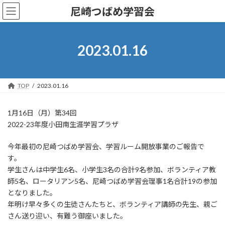
コ
ナ
尼崎つばめ学習会
ン
ビ
テ
ゲ
ン
ー
ツ
シ
2023.01.16
へ
ョ
ス
ン
キ
に
ッ
移
TOP
2023.01.16
プ
動
1月16日（月）第34回
2022-23年度小田南生涯学習プラザ
今年最初の尼崎つばめ学習会、学習ルーム開放事業のご報告で
す。
学生さんは中学生6名、小学生3名の合計9名参加、ボランティア教
師5名、ロータリアン5名、尼崎つばめ学習会理事1名合計19の参加
となりました。
年明け早々多くの生徒さんたちと、ボランティア講師の先生、親ご
さん送り迎い、有難う御座いました。