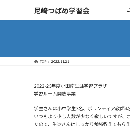
コ
ナ
尼崎つばめ学習会
ン
ビ
テ
ゲ
ン
ー
ツ
シ
へ
ョ
ス
ン
キ
に
ッ
移
TOP
2022.11.21
プ
動
2022-23年度小田南生涯学習プラザ
学習ルーム開放事業
学生さんは小中学生7名、ボランティア教師4
いつもより少し人数が少なく寂しいですが、
たので、生徒さんはしっかり勉強教えてもら