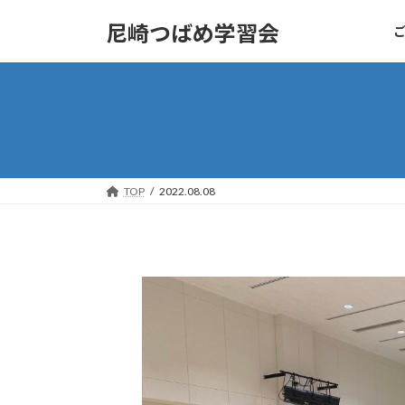
コ
ナ
尼崎つばめ学習会
ン
ビ
テ
ゲ
ン
ー
ツ
シ
へ
ョ
ス
ン
キ
に
ッ
移
TOP
2022.08.08
プ
動