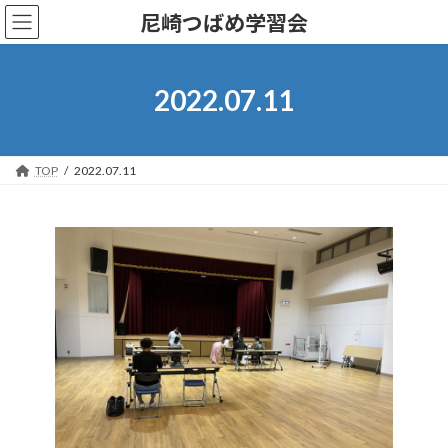
コ
ナ
尼崎つばめ学習会
ン
ビ
テ
ゲ
ン
ー
ツ
シ
2022.07.11
へ
ョ
ス
ン
キ
に
ッ
移
TOP
2022.07.11
プ
動